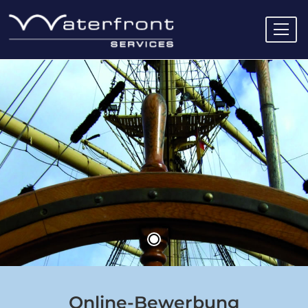
Für Bewerber
Close submenu
Bewerbungsunterlagen-Check
Bewerbungsgesprächs-Training
Arbeitszeugnis-Check
Online Bewerbung
Online-Bewerbung