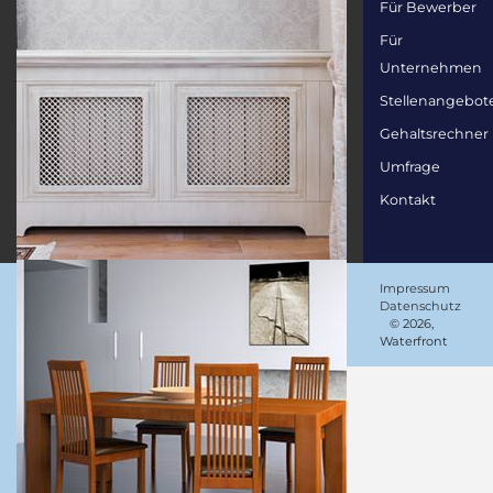
Für Bewerber
Für
Unternehmen
Stellenangebot
Gehaltsrechner
Umfrage
Kontakt
Impressum
Datenschutz
© 2026,
Waterfront