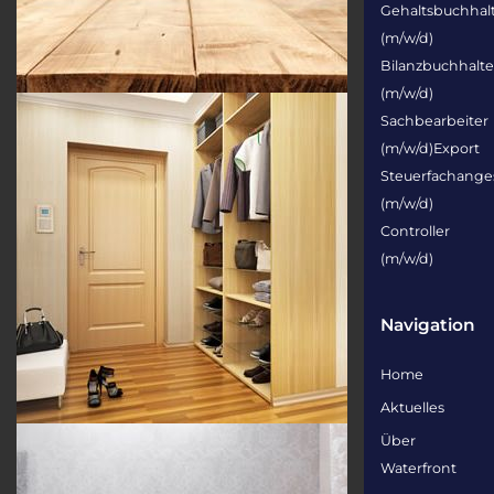
Gehaltsbuchhal
(m/w/d)
Bilanzbuchhalte
(m/w/d)
Sachbearbeiter
(m/w/d)Export
Steuerfachanges
(m/w/d)
Controller
(m/w/d)
Navigation
Home
Aktuelles
Über
Waterfront