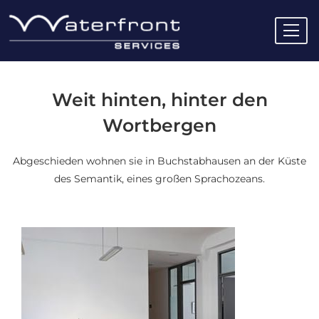
Menü
Home
Aktuelles
Weit hinten, hinter den
Über Waterfront
Wortbergen
Für Bewerber
Open 
Abgeschieden wohnen sie in Buchstabhausen an der Küste
Für Unternehmen
Open 
des Semantik, eines großen Sprachozeans.
Stellenangebote
Open 
Services
Open 
Kontakt