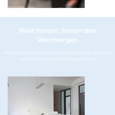
Weit hinten, hinter den
Wortbergen
Abgeschieden wohnen sie in Buchstabhausen an der Küste
des Semantik, eines großen Sprachozeans.