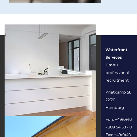
Waterfront
Services
GmbH
professional
recruitment
Krietkamp 58
22391
Hamburg
Fon: +49(0)40
- 309 54 58 - 0
Fax: +49(0)40